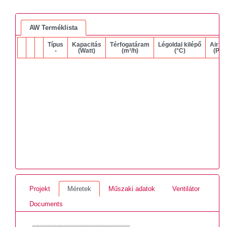
AW Terméklista
Típus
Kapacitás
Térfogatáram
Légoldal kilépő
Air Δ
-
(Watt)
(m³/h)
(°C)
(Pa)
Projekt
Méretek
Műszaki adatok
Ventilátor
Documents