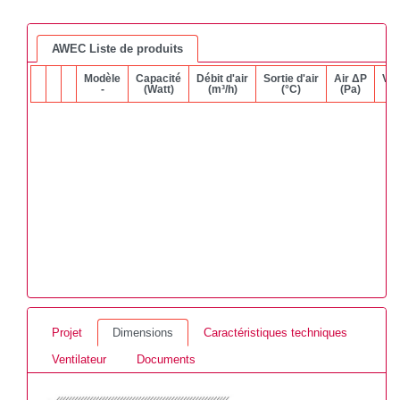
AWEC Liste de produits
Modèle
Capacité
Débit d'air
Sortie d'air
Air ΔP
Vit
-
(Watt)
(m³/h)
(°C)
(Pa)
Projet
Dimensions
Caractéristiques techniques
Ventilateur
Documents