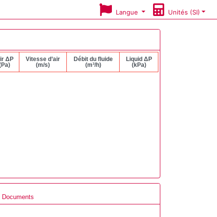
Langue
Unités (SI)
ir ΔP
Vitesse d’air
Débit du fluide
Liquid ΔP
(Pa)
(m/s)
(m³/h)
(kPa)
Documents