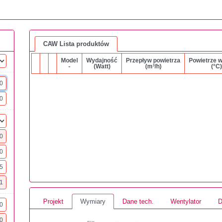
CAW Lista produktów
Model
Wydajność
Przepływ powietrza
Powietrze 
-
(Watt)
(m³/h)
(°C)
Projekt
Wymiary
Dane tech.
Wentylator
D