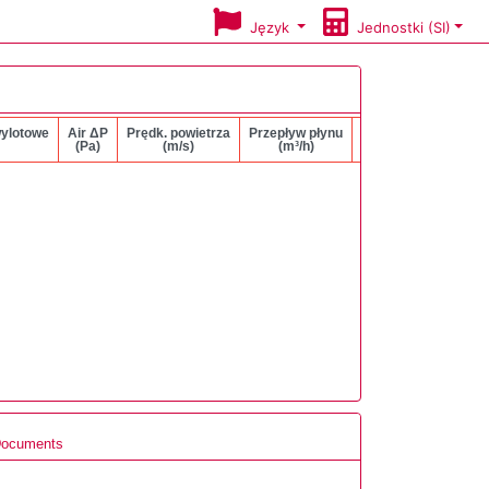
Język
Jednostki (SI)
wylotowe
Air ΔP
Prędk. powietrza
Przepływ płynu
Liquid ΔP
(Pa)
(m/s)
(m³/h)
(kPa)
ocuments