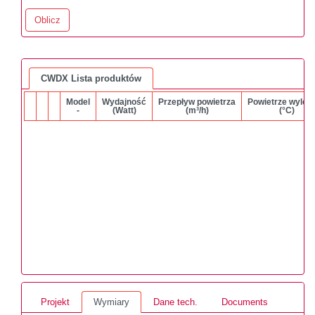
Oblicz
CWDX Lista produktów
Model
Wydajność
Przepływ powietrza
Powietrze wylot
-
(Watt)
(m³/h)
(°C)
Projekt
Wymiary
Dane tech.
Documents