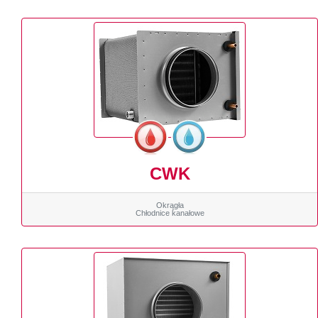
CWK
Okrągła
Chłodnice kanałowe