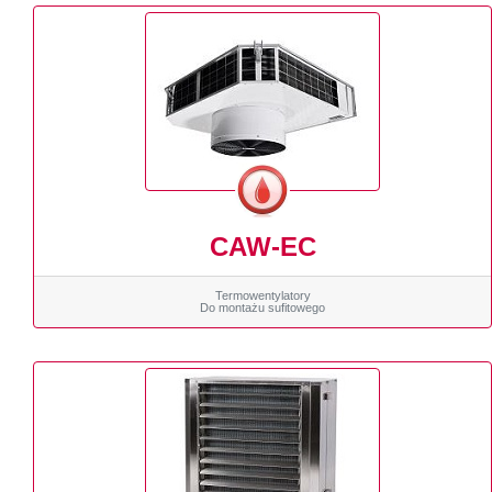
CAW-EC
Termowentylatory
Do montażu sufitowego