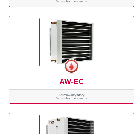
Do montażu ściennego
AW-EC
Termowentylatory
Do montażu ściennego