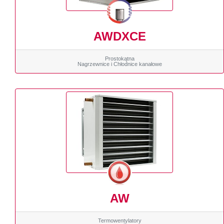
AWDXCE
Prostokątna
Nagrzewnice i Chłodnice kanałowe
AW
Termowentylatory