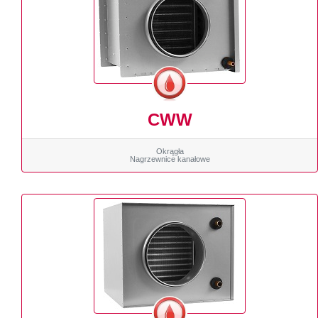
CWW
Okrągła
Nagrzewnice kanałowe