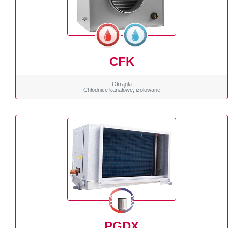
CFK
Okrągła
Chłodnice kanałowe, izolowane
PGDX