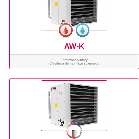
AW-K
Termowentylatory
Chłodnice do montażu ściennego