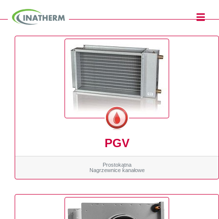
PGV
Prostokątna
Nagrzewnice kanałowe