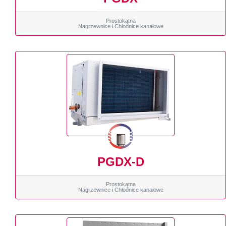
Prostokątna
Nagrzewnice i Chłodnice kanałowe
PGDX-D
Prostokątna
Nagrzewnice i Chłodnice kanałowe