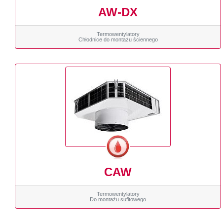
AW-DX
Termowentylatory
Chłodnice do montażu ściennego
CAW
Termowentylatory
Do montażu sufitowego