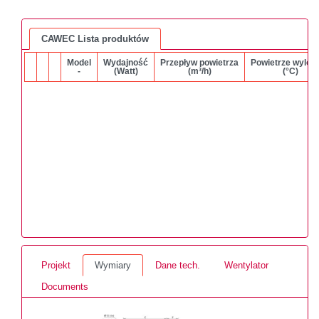
CAWEC Lista produktów
Model
Wydajność
Przepływ powietrza
Powietrze wylot
-
(Watt)
(m³/h)
(°C)
Projekt
Wymiary
Dane tech.
Wentylator
Documents