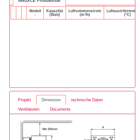
AWDXCE Produktliste
Modell
Kapazität
Luftvolumenstrom
Luftaustrittstempe
-
(Watt)
(m³/h)
(°C)
Projekt
Dimension
technische Daten
Ventilatoren
Documents