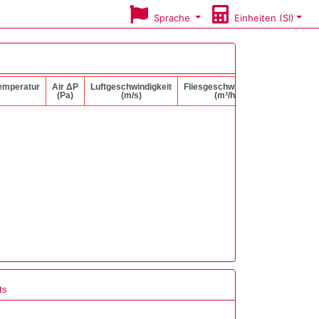
Sprache
Einheiten (SI)
temperatur
Air ΔP
Luftgeschwindigkeit
Fliesgeschwindigkeit
Liquid ΔP
(Pa)
(m/s)
(m³/h)
(kPa)
ts