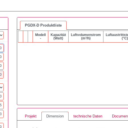
PGDX-D Produktliste
Modell
Kapazität
Luftvolumenstrom
Luftaustritts
-
(Watt)
(m³/h)
(°C)
Projekt
Dimension
technische Daten
Documen