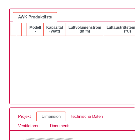
AWK Produktliste
Modell
Kapazität
Luftvolumenstrom
Luftaustrittstempe
-
(Watt)
(m³/h)
(°C)
Projekt
Dimension
technische Daten
Ventilatoren
Documents