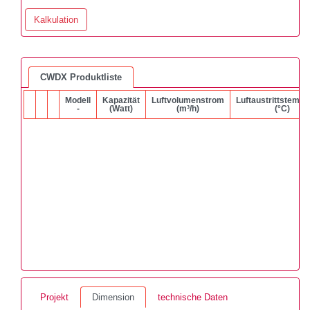
Kalkulation
CWDX Produktliste
Modell
Kapazität
Luftvolumenstrom
Luftaustrittstempe
-
(Watt)
(m³/h)
(°C)
Projekt
Dimension
technische Daten