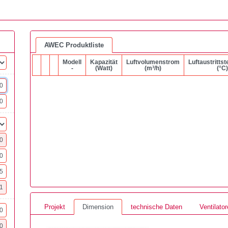
AWEC Produktliste
Modell
Kapazität
Luftvolumenstrom
Luftaustritts
-
(Watt)
(m³/h)
(°C)
Projekt
Dimension
technische Daten
Ventilato