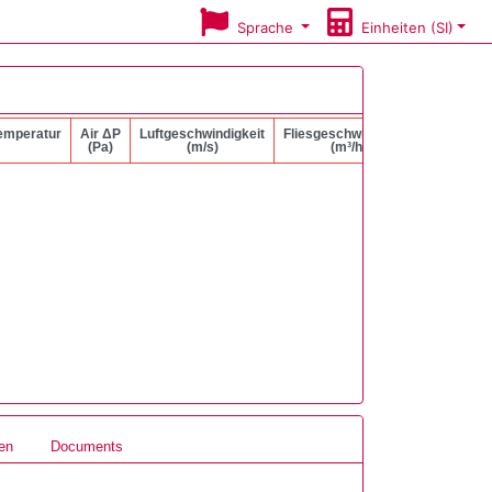
Sprache
Einheiten (SI)
temperatur
Air ΔP
Luftgeschwindigkeit
Fliesgeschwindigkeit
Liquid ΔP
(Pa)
(m/s)
(m³/h)
(kPa)
ren
Documents